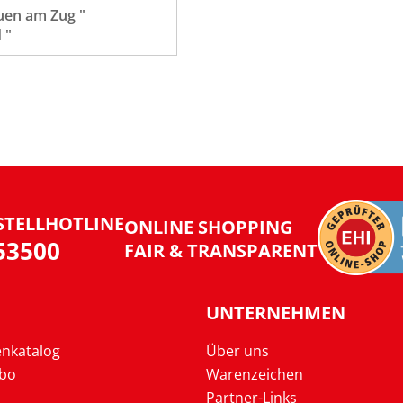
uen am Zug "
 "
STELLHOTLINE
ONLINE SHOPPING
953500
FAIR & TRANSPARENT
UNTERNEHMEN
enkatalog
Über uns
Abo
Warenzeichen
Partner-Links