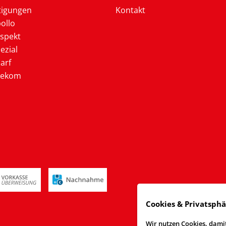
tigungen
Kontakt
ollo
ospekt
ezial
arf
lekom
Cookies & Privatsph
Wir nutzen Cookies, damit